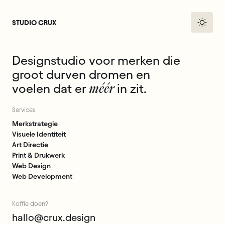
STUDIO CRUX
Designstudio voor merken die
groot durven dromen en
voelen dat er
in zit.
méér
Services
Merkstrategie
Visuele
Identiteit
Art
Directie
Print
&
Drukwerk
Web
Design
Web
Development
Koffie
doen?
hallo@crux.design