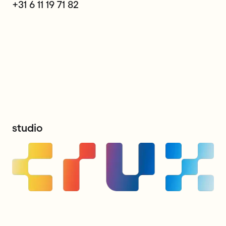
+31
6
11
19
71
82
s
t
u
d
i
o